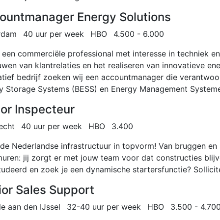
ountmanager Energy Solutions
rdam
40 uur per week
HBO
4.500 - 6.000
j een commerciële professional met interesse in techniek en
wen van klantrelaties en het realiseren van innovatieve en
atief bedrijf zoeken wij een accountmanager die verantwoo
y Storage Systems (BESS) en Energy Management Systeme
ior Inspecteur
echt
40 uur per week
HBO
3.400
de Nederlandse infrastructuur in topvorm! Van bruggen en 
uren: jij zorgt er met jouw team voor dat constructies bli
udeerd en zoek je een dynamische startersfunctie? Sollicit
ior Sales Support
le aan den IJssel
32-40 uur per week
HBO
3.500 - 4.70