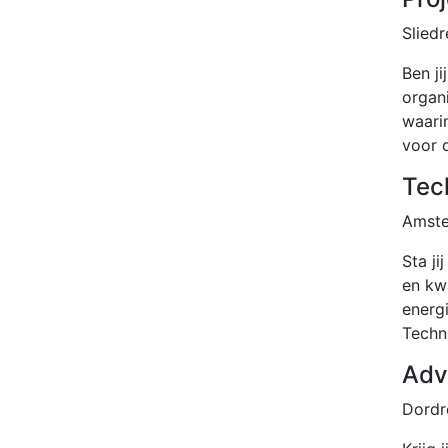
Sliedr
Ben j
organ
waarin
voor d
Tec
Amst
Sta ji
en kwa
energ
Techn
Adv
Dordr