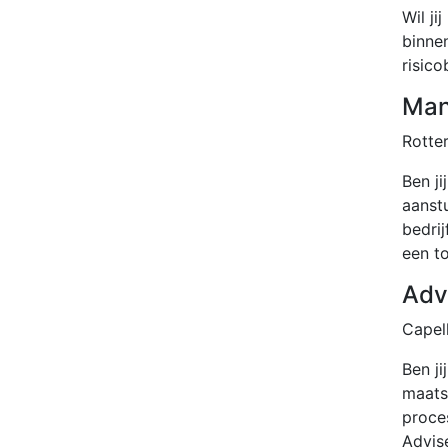
Wil j
binne
risic
Man
Rotte
Ben j
aanst
bedri
een t
Adv
Capel
Ben ji
maatsc
proce
Advis