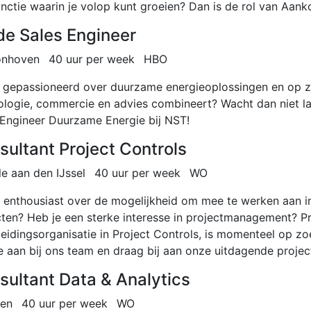
unctie waarin je volop kunt groeien? Dan is de rol van Aa
ide Sales Engineer
onhoven
40 uur per week
HBO
ij gepassioneerd over duurzame energieoplossingen en op z
ologie, commercie en advies combineert? Wacht dan niet lan
 Engineer Duurzame Energie bij NST!
sultant Project Controls
le aan den IJssel
40 uur per week
WO
e enthousiast over de mogelijkheid om mee te werken aan 
cten? Heb je een sterke interesse in projectmanagement? P
leidingsorganisatie in Project Controls, is momenteel op zo
je aan bij ons team en draag bij aan onze uitdagende projec
sultant Data & Analytics
en
40 uur per week
WO