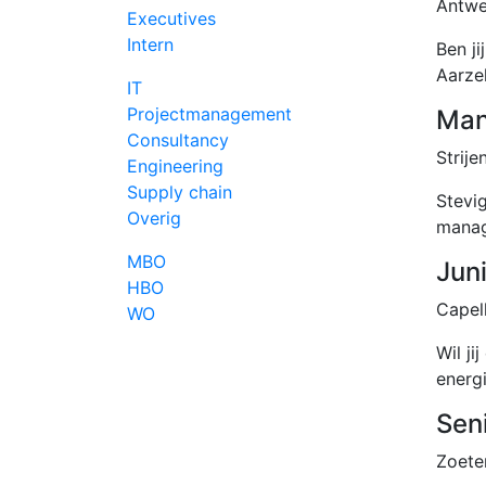
Antwe
Executives
Intern
Ben j
Aarze
IT
Projectmanagement
Man
Consultancy
Strije
Engineering
Supply chain
Stevig
Overig
manag
MBO
Jun
HBO
Capel
WO
Wil ji
energi
Sen
Zoete