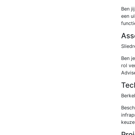
Ben j
een u
functi
Ass
Sliedr
Ben j
rol ve
Advis
Tec
Berkel
Besch
infra
keuze
Pro