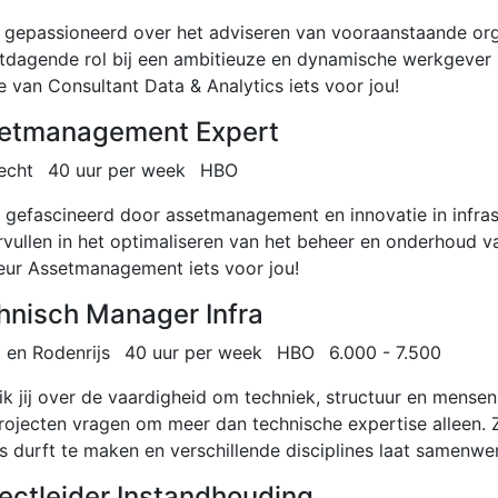
ij gepassioneerd over het adviseren van vooraanstaande org
itdagende rol bij een ambitieuze en dynamische werkgever
e van Consultant Data & Analytics iets voor jou!
etmanagement Expert
echt
40 uur per week
HBO
e gefascineerd door assetmanagement en innovatie in infrast
rvullen in het optimaliseren van het beheer en onderhoud v
eur Assetmanagement iets voor jou!
hnisch Manager Infra
 en Rodenrijs
40 uur per week
HBO
6.000 - 7.500
ik jij over de vaardigheid om techniek, structuur en mens
projecten vragen om meer dan technische expertise alleen. 
s durft te maken en verschillende disciplines laat samenwer
jectleider Instandhouding