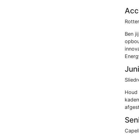
Acc
Rotte
Ben ji
opbou
innov
Energ
Jun
Sliedr
Houd 
kadem
afgest
Sen
Capel