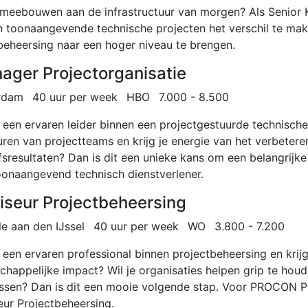
ij meebouwen aan de infrastructuur van morgen? Als Senior 
n toonaangevende technische projecten het verschil te mak
obeheersing naar een hoger niveau te brengen.
ager Projectorganisatie
rdam
40 uur per week
HBO
7.000 - 8.500
ij een ervaren leider binnen een projectgestuurde technisc
uren van projectteams en krijg je energie van het verbeter
jfsresultaten? Dan is dit een unieke kans om een belangrijk
oonaangevend technisch dienstverlener.
iseur Projectbeheersing
le aan den IJssel
40 uur per week
WO
3.800 - 7.200
j een ervaren professional binnen projectbeheersing en krij
happelijke impact? Wil je organisaties helpen grip te houde
ssen? Dan is dit een mooie volgende stap. Voor PROCON Pro
eur Projectbeheersing.