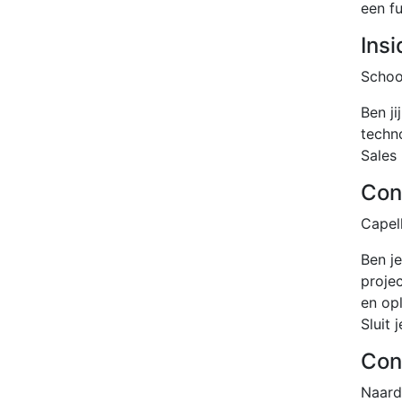
een f
Ins
Scho
Ben j
techn
Sales
Con
Capel
Ben j
proje
en op
Sluit 
Con
Naard