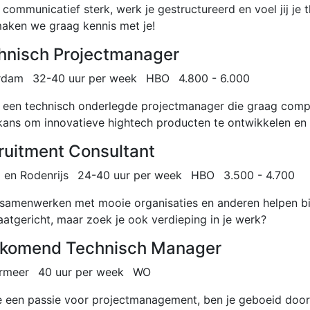
j communicatief sterk, werk je gestructureerd en voel jij je
aken we graag kennis met je!
hnisch Projectmanager
rdam
32-40 uur per week
HBO
4.800 - 6.000
ij een technisch onderlegde projectmanager die graag compl
 kans om innovatieve hightech producten te ontwikkelen en t
ruitment Consultant
 en Rodenrijs
24-40 uur per week
HBO
3.500 - 4.700
ij samenwerken met mooie organisaties en anderen helpen bi
aatgericht, maar zoek je ook verdieping in je werk?
komend Technisch Manager
rmeer
40 uur per week
WO
e een passie voor projectmanagement, ben je geboeid door 