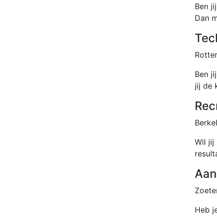
Ben ji
Dan m
Tec
Rotte
Ben j
jij de
Rec
Berkel
Wil j
result
Aan
Zoete
Heb j