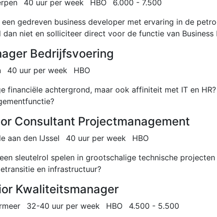
rpen
40 uur per week
HBO
6.000 - 7.500
ij een gedreven business developer met ervaring in de pet
l dan niet en solliciteer direct voor de functie van Busine
ager Bedrijfsvoering
n
40 uur per week
HBO
e financiële achtergrond, maar ook affiniteit met IT en HR?
ementfunctie?
ior Consultant Projectmanagement
le aan den IJssel
40 uur per week
HBO
j een sleutelrol spelen in grootschalige technische project
etransitie en infrastructuur?
ior Kwaliteitsmanager
rmeer
32-40 uur per week
HBO
4.500 - 5.500