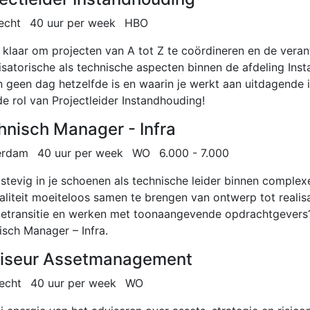
echt
40 uur per week
HBO
ij klaar om projecten van A tot Z te coördineren en de vera
isatorische als technische aspecten binnen de afdeling Ins
 geen dag hetzelfde is en waarin je werkt aan uitdagende i
e rol van Projectleider Instandhouding!
hnisch Manager - Infra
erdam
40 uur per week
WO
6.000 - 7.000
j stevig in je schoenen als technische leider binnen complexe
liteit moeiteloos samen te brengen van ontwerp tot realisati
ietransitie en werken met toonaangevende opdrachtgevers? 
isch Manager – Infra.
iseur Assetmanagement
echt
40 uur per week
WO