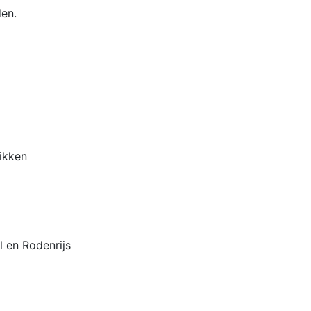
den.
likken
l en Rodenrijs