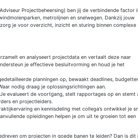
dviseur Projectbeheersing) ben jij de verbindende factor i
 windmolenparken, metrolijnen en snelwegen. Dankzij jouw
zorg je voor overzicht, inzicht en sturing binnen complexe
rzamelt en analyseert projectdata en vertaalt deze naar
ndersteun je effectieve besluitvorming en houd je het
 gedetailleerde planningen op, bewaakt deadlines, budgette
 Waar nodig draag je oplossingsrichtingen aan.
 evalueert de voortgang, stelt rapportages op en stemt 
ders en projectleiders.
ktijkervaring en kennisdeling met collega’s ontwikkel je sn
aanvullende opleidingen helpen je om uit te groeien tot een
 gedreven om projecten in goede banen te leiden? Dan is dit