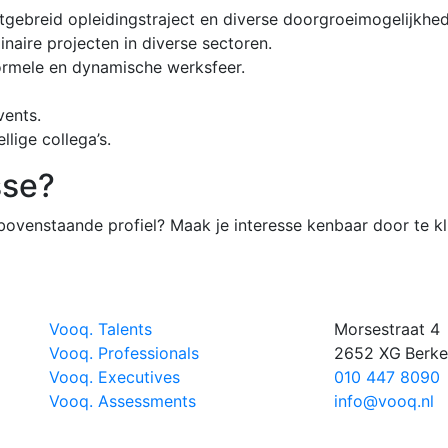
tgebreid opleidingstraject en diverse doorgroeimogelijkhe
inaire projecten in diverse sectoren.
formele en dynamische werksfeer.
vents.
lige collega’s.
sse?
 bovenstaande profiel? Maak je interesse kenbaar door te k
Vooq. Talents
Morsestraat 4
Vooq. Professionals
2652 XG
Berke
Vooq. Executives
010 447 8090
Vooq. Assessments
info@vooq.nl